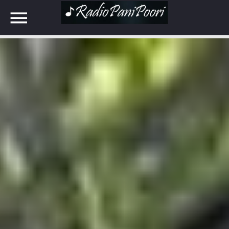
NOW ON AIR
SEARCH IN THE WEBSITE:
SHARE THIS PAGE ON:
UPCOMING SHOWS
Twitter
POTPOURRI
09:30
10:00
Facebook
PUNJABI MUSIC
10:00
10:30
Google+